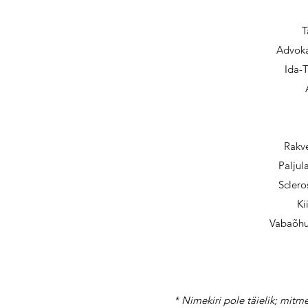
T
Advoka
Ida-T
Rakv
Paljul
Sclero
Ki
Vabaõhu
* Nimekiri pole täielik; mit