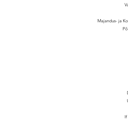
V
Majandus- ja K
Põ
I