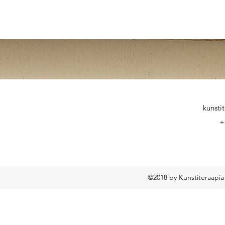
kunsti
+
©2018 by Kunstiteraapia