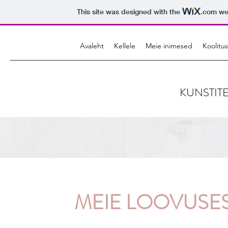
This site was designed with the
.com
web
Avaleht
Kellele
Meie inimesed
Koolitu
KUNSTIT
MEIE LOOVUSES